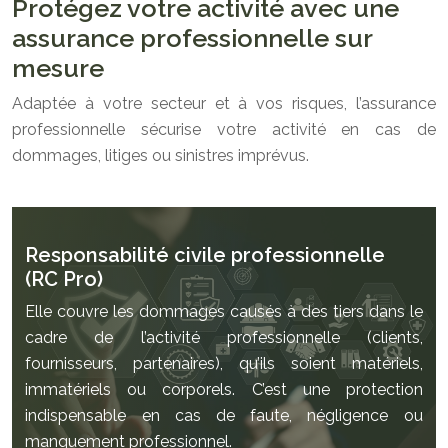
Protégez votre activité avec une
assurance professionnelle sur
mesure
Adaptée à votre secteur et à vos risques, l’assurance
professionnelle sécurise votre activité en cas de
dommages, litiges ou sinistres imprévus.
Responsabilité civile professionnelle
(RC Pro)
Elle couvre les dommages causés à des tiers dans le
cadre de l’activité professionnelle (clients,
fournisseurs, partenaires), qu’ils soient matériels,
immatériels ou corporels. C’est une protection
indispensable en cas de faute, négligence ou
manquement professionnel.